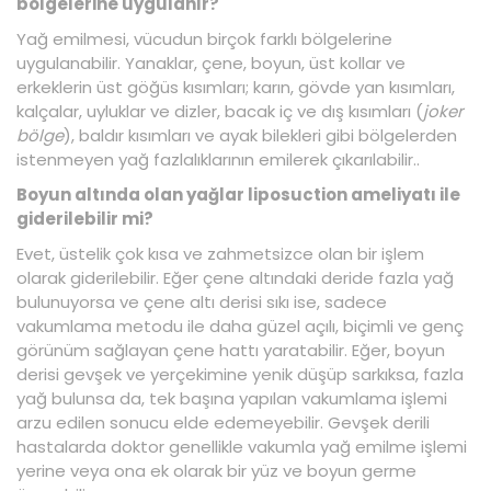
bölgelerine uygulanır?
Yağ emilmesi, vücudun birçok farklı bölgelerine
uygulanabilir. Yanaklar, çene, boyun, üst kollar ve
erkeklerin üst göğüs kısımları; karın, gövde yan kısımları,
kalçalar, uyluklar ve dizler, bacak iç ve dış kısımları (
joker
bölge
), baldır kısımları ve ayak bilekleri gibi bölgelerden
istenmeyen yağ fazlalıklarının emilerek çıkarılabilir..
Boyun altında olan yağlar liposuction ameliyatı ile
giderilebilir mi?
Evet, üstelik çok kısa ve zahmetsizce olan bir işlem
olarak giderilebilir. Eğer çene altındaki deride fazla yağ
bulunuyorsa ve çene altı derisi sıkı ise, sadece
vakumlama metodu ile daha güzel açılı, biçimli ve genç
görünüm sağlayan çene hattı yaratabilir. Eğer, boyun
derisi gevşek ve yerçekimine yenik düşüp sarkıksa, fazla
yağ bulunsa da, tek başına yapılan vakumlama işlemi
arzu edilen sonucu elde edemeyebilir. Gevşek derili
hastalarda doktor genellikle vakumla yağ emilme işlemi
yerine veya ona ek olarak bir yüz ve boyun germe