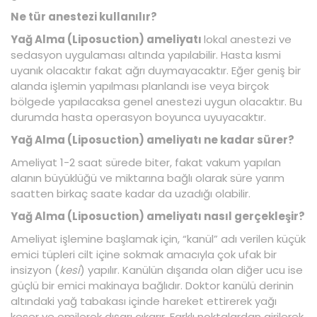
Ne tür anestezi kullanılır?
Yağ Alma (Liposuction) ameliyatı
lokal anestezi ve
sedasyon uygulaması altında yapılabilir. Hasta kısmi
uyanık olacaktır fakat ağrı duymayacaktır. Eğer geniş bir
alanda işlemin yapılması planlandı ise veya birçok
bölgede yapılacaksa genel anestezi uygun olacaktır. Bu
durumda hasta operasyon boyunca uyuyacaktır.
Yağ Alma (Liposuction) ameliyatı ne kadar sürer?
Ameliyat 1-2 saat sürede biter, fakat vakum yapılan
alanın büyüklüğü ve miktarına bağlı olarak süre yarım
saatten birkaç saate kadar da uzadığı olabilir.
Yağ Alma (Liposuction) ameliyatı nasıl gerçekleşir?
Ameliyat işlemine başlamak için, “kanül” adı verilen küçük
emici tüpleri cilt içine sokmak amacıyla çok ufak bir
insizyon (
kesi
) yapılır. Kanülün dışarıda olan diğer ucu ise
güçlü bir emici makinaya bağlıdır. Doktor kanülü derinin
altındaki yağ tabakası içinde hareket ettirerek yağı
keser ve emilerek dışarı çıkarır. Farklı noktalardan girilerek