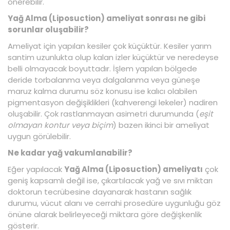
önerebilir.
Yağ Alma (Liposuction) ameliyat sonrası ne gibi
sorunlar oluşabilir?
Ameliyat için yapılan kesiler çok küçüktür. Kesiler yarım
santim uzunlukta olup kalan izler küçüktür ve neredeyse
belli olmayacak boyuttadır. İşlem yapılan bölgede
deride torbalanma veya dalgalanma veya güneşe
maruz kalma durumu söz konusu ise kalıcı olabilen
pigmentasyon değişiklikleri (kahverengi lekeler) nadiren
oluşabilir. Çok rastlanmayan asimetri durumunda (
eşit
olmayan kontur veya biçim
) bazen ikinci bir ameliyat
uygun görülebilir.
Ne kadar yağ vakumlanabilir?
Eğer yapılacak
Yağ Alma (Liposuction) ameliyatı
çok
geniş kapsamlı değil ise, çıkartılacak yağ ve sıvı miktarı
doktorun tecrübesine dayanarak hastanın sağlık
durumu, vücut alanı ve cerrahi prosedüre uygunluğu göz
önüne alarak belirleyeceği miktara göre değişkenlik
gösterir.